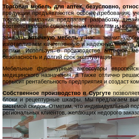
Торговая мебель для аптек, безусловно, отно
продукции предъявляются особые требования, учи
торговая компания предлагает разработку дизай
соответствующей современным правилам и нормат
Заказать
аптечную мебель
у нас – значит удобн
изготавливаем качественную и надежную мебель дл
оптики. Используя в производстве аптечной м
безопасность и долгий срок эксплуатации.
Мебельные фурнитурные аксессуары европейск
медицинского назначения, а также отлично реша
повысит рентабельность предприятия и создаст ко
Собственное производство в Сургуте
позволяет
блоки и рецептурные шкафы. Мы предлагаем выг
системой скидок. Отметим, что индивидуальный по
региональных клиентов, желающих недорого заказа