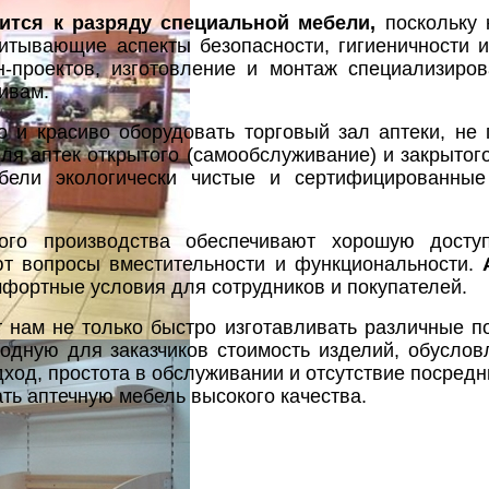
сится к разряду специальной мебели,
поскольку 
тывающие аспекты безопасности, гигиеничности и
н-проектов, изготовление и монтаж специализиро
ивам.
о и красиво оборудовать торговый зал аптеки, не
я аптек открытого (самообслуживание) и закрытого
ебели экологически чистые и сертифицированные
ого производства обеспечивают хорошую досту
ют вопросы вместительности и функциональности.
мфортные условия для сотрудников и покупателей.
 нам не только быстро изготавливать различные п
одную для заказчиков стоимость изделий, обусло
дход, простота в обслуживании и отсутствие посре
ть аптечную мебель высокого качества.