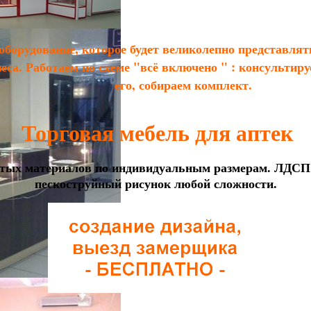
оборудование, которое будет великолепно представля
са. Работаем по схеме "всё включено " : консультир
его, собираем комплект.
Торговая мебель для аптек
истых материалов по индивидуальным размерам. ЛДСП
пескоструйный рисунок любой сложности.