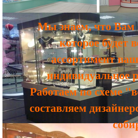
Мы знаем, что Вам 
которое будет 
ассортимент ваш
индивидуальное р
Добро
пожаловать
Работаем по схеме "в
составляем дизайнер
соби