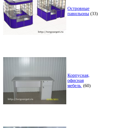
Островные
павильоны
(33)
Корпусная,
офисная
мебель
(60)