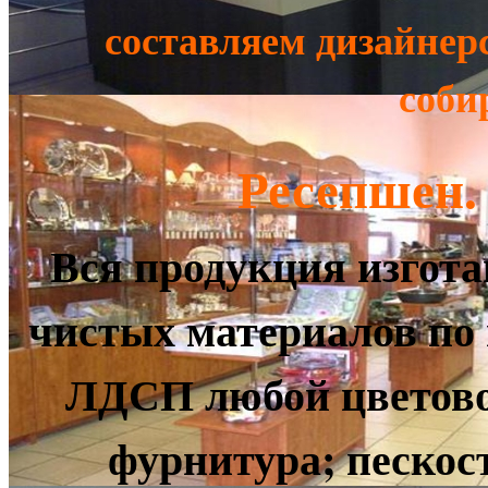
составляем дизайнер
соби
Ресепшен.
Вся продукция изгота
чистых материалов по
ЛДСП любой цветово
фурнитура; песко