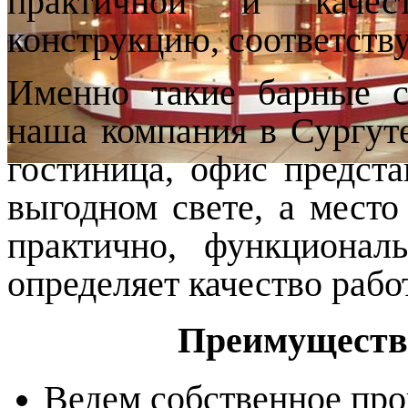
практичной и качес
конструкцию, соответств
Именно такие барные 
наша компания в Сургут
гостиница, офис предст
выгодном свете, а место
практично, функционал
определяет качество рабо
Преимуществ
Ведем собственное про