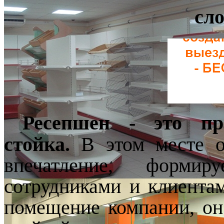
сл
Ресепшен - это пр
стойка.
В этом месте о
впечатление,
формир
сотрудниками и клиентам
помещение компании, он 