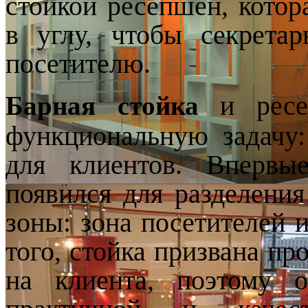
стойкой ресепшен, котора
в углу, чтобы секрета
посетителю.
Барная стойка
и
ресе
функциональную задачу
для клиентов. Впервы
появился для разделени
зоны: зона посетителей 
того, стойка призвана пр
на клиента, поэтому 