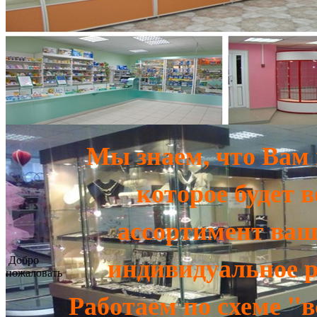
Мы знаем, что Вам 
которое будет 
ассортимент ваш
индивидуальное р
Добро
пожаловать
Работаем по схеме "в